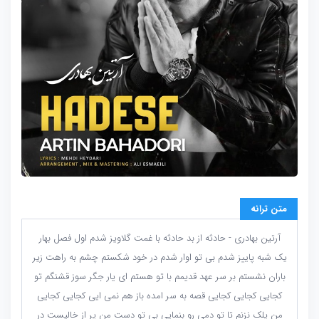
متن ترانه
آرتین بهادری - حادثه از بد حادثه با غمت گلاویز شدم اول فصل بهار
یک شبه پاییز شدم بی تو اوار شدم در خود شکستم چشم به راهت زیر
باران نشستم بر سر عهد قدیمم با تو هستم ای یار جگر سوز قشنگم تو
کجایی کجایی کجایی قصه به سر امده باز هم نمی ایی کجایی کجایی
من پلک نزنم تا تو دمی رو بنمایی بی تو دست من پر از خالیست در