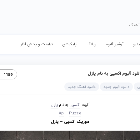
 آهنگ
دیو
آرشیو آلبوم
وبلاگ
اپلیکیشن
تبلیغات و پخش آثار
نلود آلبوم اکسپی به نام پازل
1159
ی
دانلود آلبوم جدید
دانلود آهنگ جدید
آلبوم
اکسپی
به نام
پازل
Xp
–
Puzzle
موزیک اکسپی – پازل