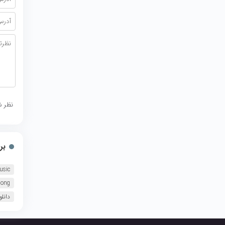
نظر ش
بر
usic
song
دانل