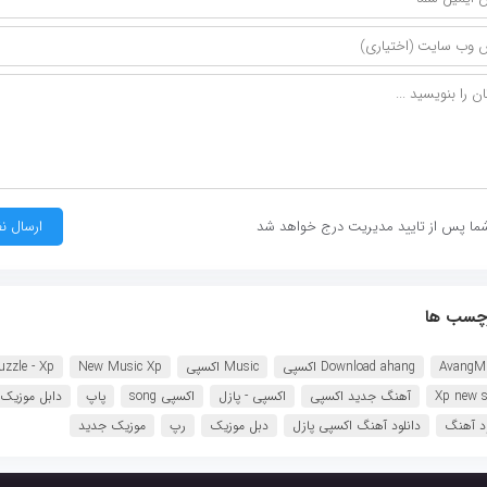
ما پس از تایید مدیریت درج خواهد شد
چسب ها
AvangM
Download ahang اکسپی
Music اکسپی
New Music Xp
uzzle - Xp
Xp new 
آهنگ جدید اکسپی
اکسپی - پازل
اکسپی song
پاپ
دابل موزیک
ود آهنگ
دانلود آهنگ اکسپی پازل
دبل موزیک
رپ
موزیک جدید