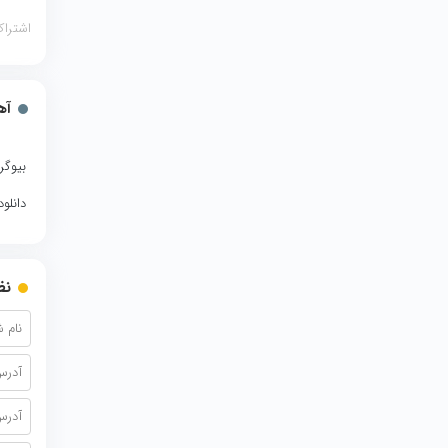
اشتراک
آه
بیوگر
دانلو
نظ