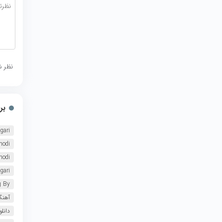
نظر ش
بر
gari
hodi
hodi
gari
g By
آهنگ
دانل