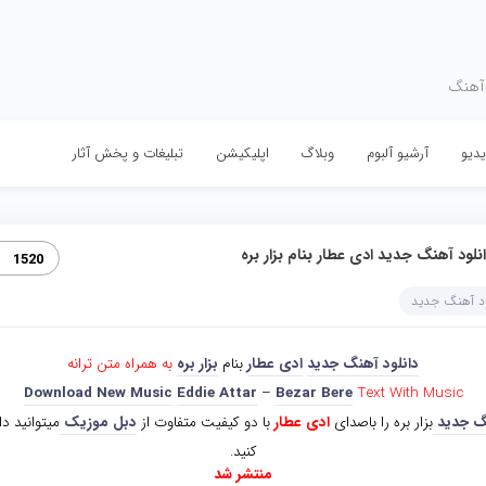
 آهنگ
دیو
آرشیو آلبوم
وبلاگ
اپلیکیشن
تبلیغات و پخش آثار
نلود آهنگ جدید ادی عطار بنام بزار بره
1520
ود آهنگ جدید
دانلود آهنگ جدید
ادی عطار
بنام
بزار بره
به همراه متن ترانه
Download New Music
Eddie Attar
–
Bezar Bere
Text With Music
گ جدید
بزار بره را باصدای
ادی عطار
با دو کیفیت متفاوت از
دبل موزیک
میتوانید دا
کنید.
منتشر شد