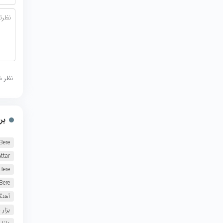
نظر ش
بر
Bere
ttar
Bere
Bere
آهن
بزار