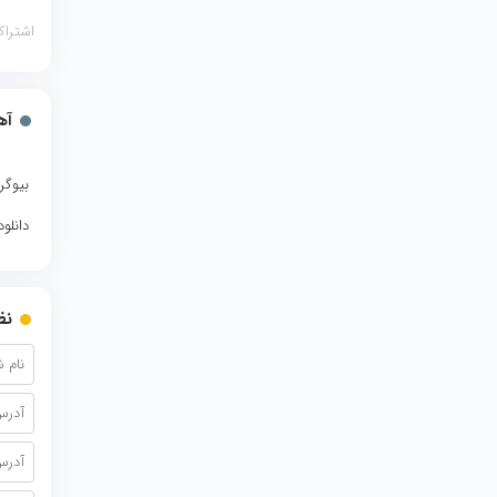
اشتراک
آه
بیوگر
دانلو
نظ