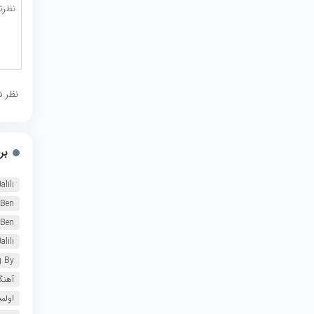
نظر ش
بر
alili
 Ben
 Ben
lili
g By
آهنگ
اولم