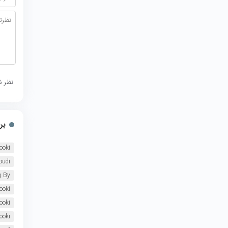
نظر ش
بر
ooki
oudi
g By
ooki
ooki
ooki