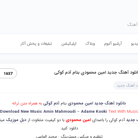
 آهنگ
دیو
آرشیو آلبوم
وبلاگ
اپلیکیشن
تبلیغات و پخش آثار
نلود آهنگ جدید امین محمودی بنام آدم کوکی
1637
ود آهنگ جدید
دانلود آهنگ جدید
امین محمودی
بنام
آدم کوکی
به همراه متن ترانه
Download New Music
Amin Mahmoudi
–
Adame Kooki
Text With Musi
 جدید
آدم کوکی را باصدای
امین محمودی
با دو کیفیت متفاوت از
دبل موزیک
میت
دانلود کنید.
تنظیم و میکس مسترینگ : مجید الماسی