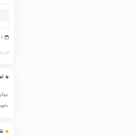
1 مارس 2017
اشتراک
آه
بیوگر
دانلو
نظ