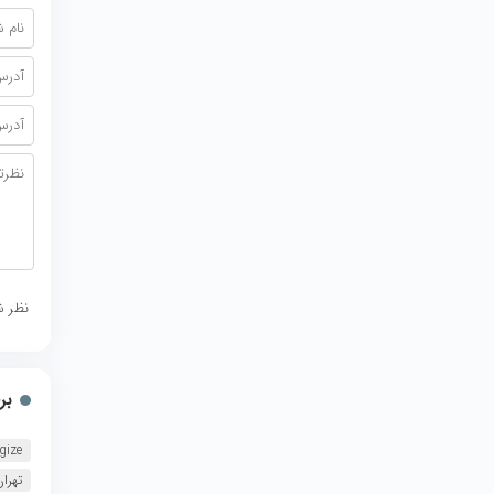
نظر ش
بر
gize
تهرا