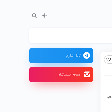
کانال تلگرام
صفحه اینستاگرام
انید