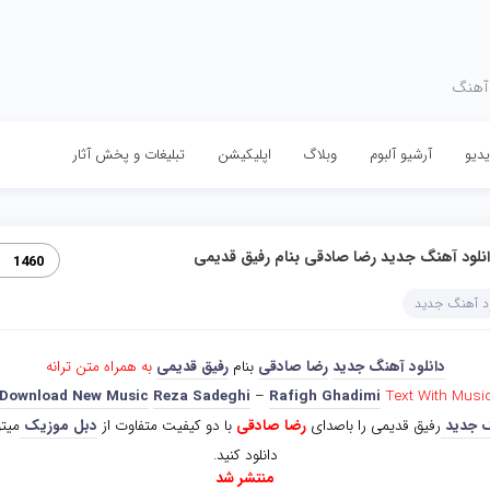
 آهنگ
دیو
آرشیو آلبوم
وبلاگ
اپلیکیشن
تبلیغات و پخش آثار
نلود آهنگ جدید رضا صادقی بنام رفیق قدیمی
1460
ود آهنگ جدید
دانلود آهنگ جدید
رضا صادقی
بنام
رفیق قدیمی
به همراه متن ترانه
Download New Music
Reza Sadeghi
–
Rafigh Ghadimi
Text With Musi
 جدید
رفیق قدیمی را باصدای
رضا صادقی
با دو کیفیت متفاوت از
دبل موزیک
میتو
دانلود کنید.
منتشر شد