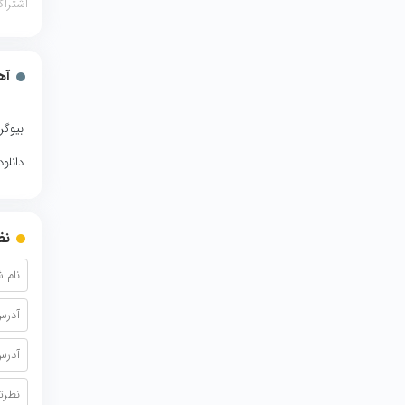
اشتراک
آه
بیوگر
دانلو
نظ