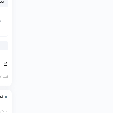
پخش
00
3 مارس 2017
اشتراک
آه
بیوگر