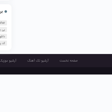
بر
ahar
بی ب
دانل
کد پ
صفحه نخست
آرشیو تک آهنگ
آرشیو موزیک
صفحه نخست