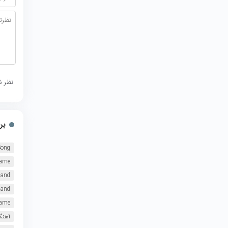
نظر ش
بر
Song
tame
Band
Band
tame
آهنگ