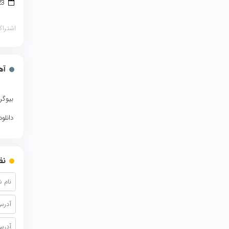
23 فوریه 2017
اشتراک
آه
بیوگر
دانلو
نظ