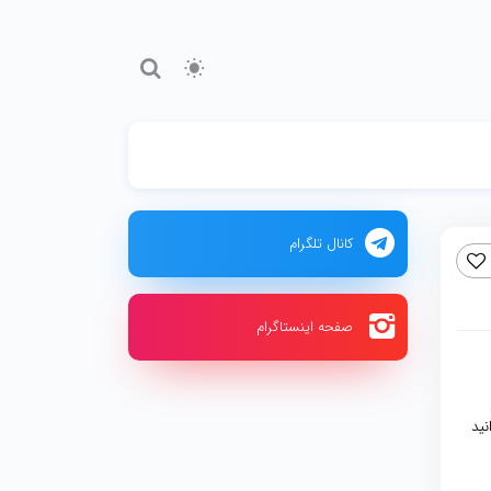
کانال تلگرام
صفحه اینستاگرام
نید