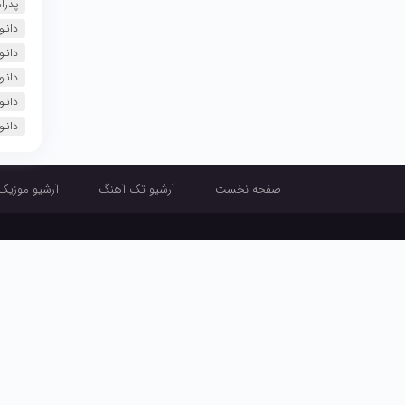
پدرا
دانل
دانل
دانلود 
دانل
دانل
صفحه نخست
آرشیو تک آهنگ
آرشیو موزیک
صفحه نخست