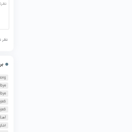
نظر ش
بر
Song
dbye
dbye
jadi
jadi
آهنگ
اشکه