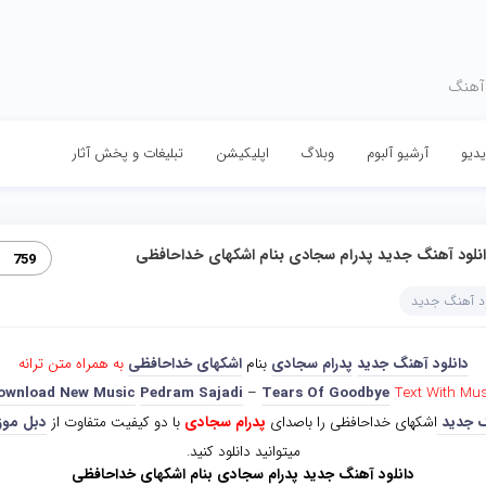
 آهنگ
دیو
آرشیو آلبوم
وبلاگ
اپلیکیشن
تبلیغات و پخش آثار
نلود آهنگ جدید پدرام سجادی بنام اشکهای خداحافظی
759
ود آهنگ جدید
دانلود آهنگ جدید
پدرام سجادی
بنام
اشکهای خداحافظی
به همراه متن ترانه
ownload New Music
Pedram Sajadi
–
Tears Of Goodbye
Text With Mus
 جدید
اشکهای خداحافظی را باصدای
پدرام سجادی
با دو کیفیت متفاوت از
دبل مو
میتوانید دانلود کنید.
دانلود آهنگ جدید پدرام سجادی بنام اشکهای خداحافظی