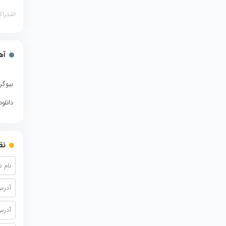
اشتراک
آه
بیوگر
دانلو
نظ