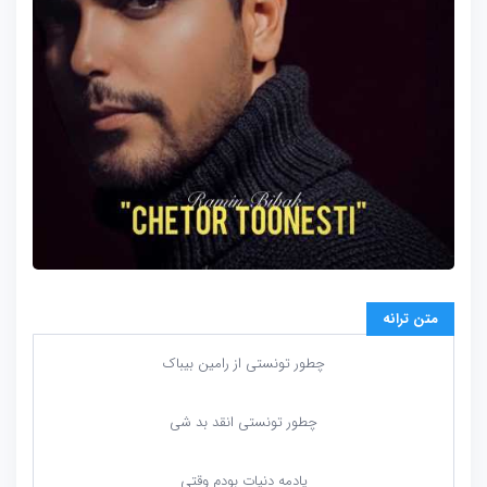
متن ترانه
چطور تونستی از رامین بیباک
چطور تونستی انقد بد شی
یادمه دنیات بودم وقتی