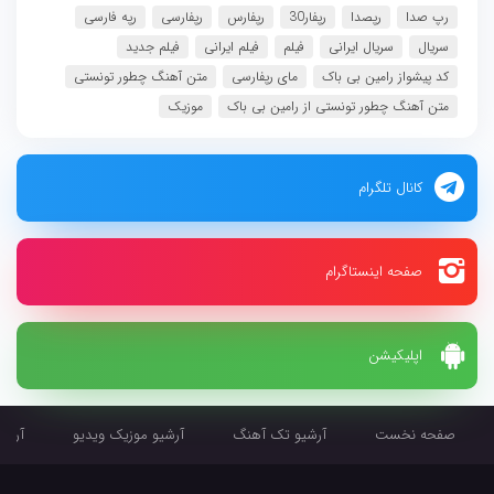
رپ صدا
رپصدا
رپفار30
رپفارس
رپفارسی
رپه فارسی
سریال
سریال ایرانی
فیلم
فیلم ایرانی
فیلم جدید
کد پیشواز رامین بی باک
مای رپفارسی
متن آهنگ چطور تونستی
متن آهنگ چطور تونستی از رامین بی باک
موزیک
کانال تلگرام
صفحه اینستاگرام
اپلیکیشن
صفحه نخست
آرشیو تک آهنگ
آرشیو موزیک ویدیو
آرشیو