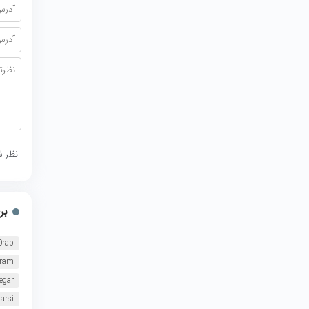
نظر ش
بر
0rap
oram
egar
arsi