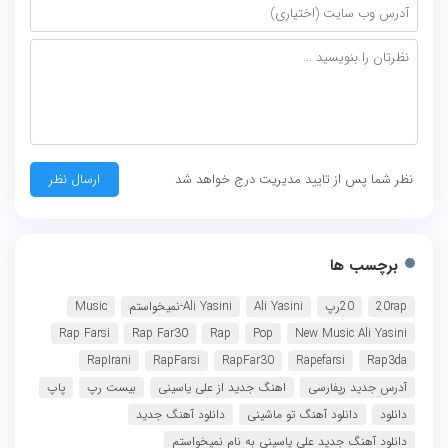
نظر شما پس از تایید مدیریت درج خواهد شد
برچسب ها
20rap
20رپ
Ali Yasini
Ali Yasini-نمیخواستم
Music
Rap Farsi
Rap Far30
Rap
Pop
New Music Ali Yasini
RapIrani
RapFarsi
RapFar30
Rapefarsi
Rap3da
آدرس جدید رپفارسی
اهنگ جدید از علی یاسینی
بیست رپ
پاپ
دانلود
دانلود آهنگ تو ماشینی
دانلود آهنگ جدید
دانلود آهنگ جدید علی یاسینی به نام نمیخواستم