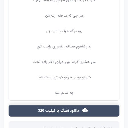
خراب کردی تو مغزم هر چی که ساختم ازت
هر چی که ساختم ازت من
برو دیگه حرف با من نزن
بذار نشنوم صداتم اینجوری راحت ترم
من هرکاری کردم اون حرفای آخر یادم نرفت
کنار تو بودم عمرمو کردش راحت تلف
چه سادم منم
دانلود آهنگ با کیفیت 320