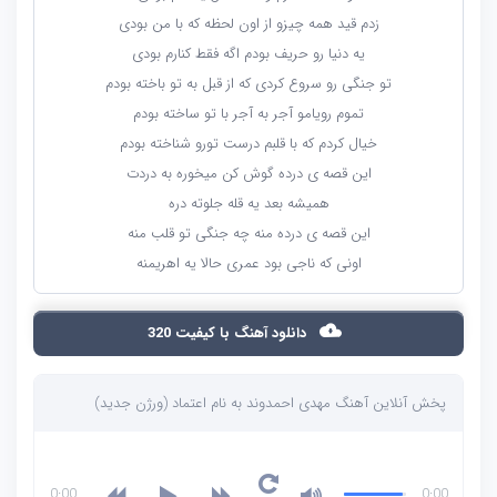
زدم قید همه چیزو از اون لحظه که با من بودی
یه دنیا رو حریف بودم اگه فقط کنارم بودی
تو جنگی رو سروع کردی که از قبل به تو باخته بودم
تموم رویامو آجر به آجر با تو ساخته بودم
خیال کردم که با قلبم درست تورو شناخته بودم
این قصه ی درده گوش کن میخوره به دردت
همیشه بعد یه قله جلوته دره
این قصه ی درده منه چه جنگی تو قلب منه
اونی که ناجی بود عمری حالا یه اهریمنه
دانلود آهنگ با کیفیت 320
پخش آنلاین آهنگ مهدی احمدوند به نام اعتماد (ورژن جدید)
0:00
0:00