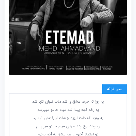
متن ترانه
یه روز که حرف عشق وا شد دلت تنهای تنها شد
یه زخم کهنه پیدا شد میام حالتو میپرسم
یه روزی که دلت لرزید چشات از رفتنش ترسید
وجودت یخ زده سردی میام حالتو میپرسم
تو اعتماد آخرم واسه عشق یه آدم بودی