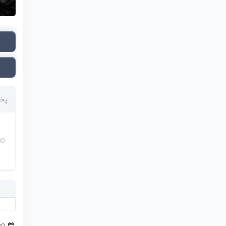
پخش
00