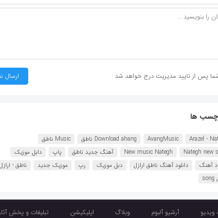
ما پس از تایید مدیریت درج خواهد شد
چسب ها
Arazel - Na
AvangMusic
Download ahang ناطق
Music ناطق
Nategh new 
New music Nategh
آهنگ جدید ناطق
پاپ
دابل موزیک
ود آهنگ
دانلود آهنگ ناطق ارازل
دبل موزیک
رپ
موزیک جدید
ناطق - ارازل
so
 ویدیو
آرشیو آلبوم
وبلاگ
اپلیکیشن
تبلیغات و پخش آثار