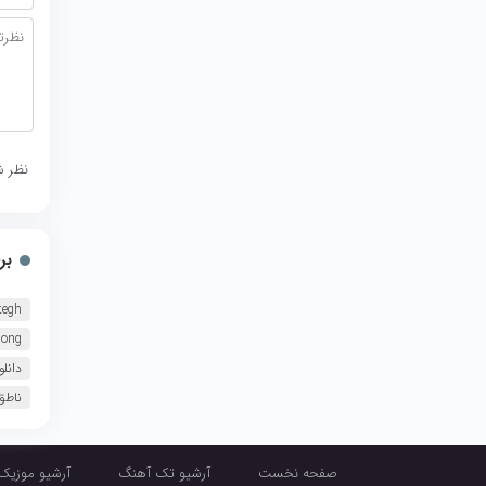
نظر ش
بر
tegh
song
دانل
ناطق ng
صفحه نخست
آرشیو تک آهنگ
آرشیو موزیک