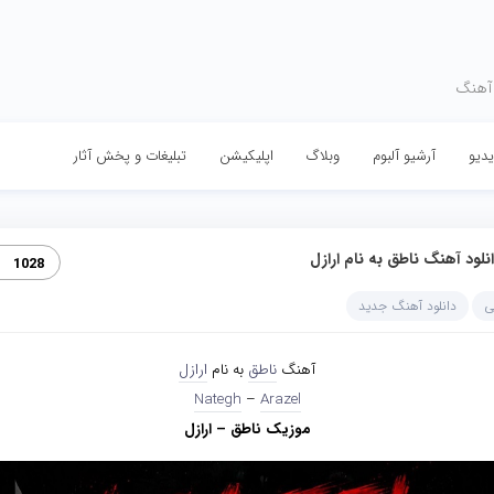
 آهنگ
دیو
آرشیو آلبوم
وبلاگ
اپلیکیشن
تبلیغات و پخش آثار
نلود آهنگ ناطق به نام ارازل
1028
ی
دانلود آهنگ جدید
آهنگ
ناطق
به نام
ارازل
Nategh
–
Arazel
موزیک ناطق – ارازل