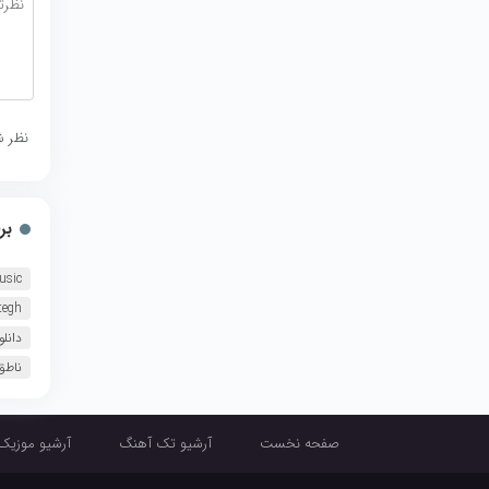
نظر ش
بر
usic
tegh
دانل
ناطق ng
صفحه نخست
آرشیو تک آهنگ
آرشیو موزیک