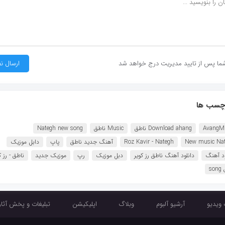
ما پس از تایید مدیریت درج خواهد شد
چسب ها
AvangM
Download ahang ناطق
Music ناطق
Nategh new song
New music Na
Roz Kavir - Nategh
آهنگ جدید ناطق
پاپ
دابل موزیک
ود آهنگ
دانلود آهنگ ناطق رز کویر
دبل موزیک
رپ
موزیک جدید
ناطق - رز ک
so
 ویدیو
آرشیو آلبوم
وبلاگ
اپلیکیشن
تبلیغات و پخش آثار