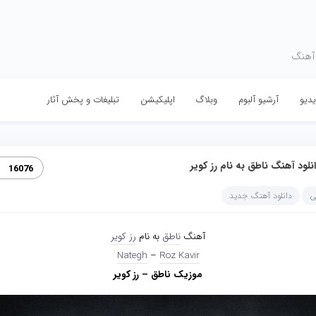
 آهنگ
دیو
آرشیو آلبوم
وبلاگ
اپلیکیشن
تبلیغات و پخش آثار
نلود آهنگ ناطق به نام رز کویر
16076
ی
دانلود آهنگ جدید
آهنگ
ناطق
به نام
رز کویر
Nategh
–
Roz Kavir
موزیک ناطق – رز کویر