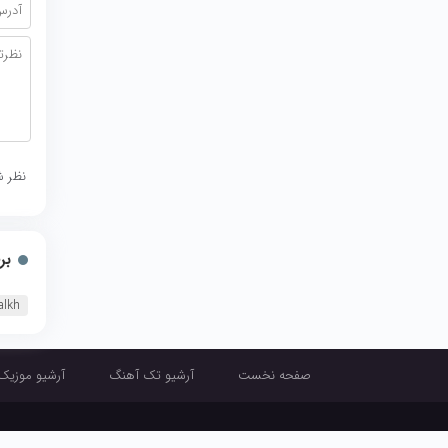
نظر ش
بر
Talkh
صفحه نخست
آرشیو تک آهنگ
آرشیو موزیک