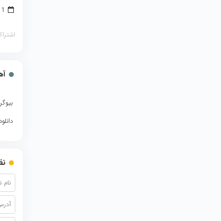
1 سپتامبر 2018
اشتراک
آه
بیوگر
دانلو
نظ