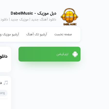
دبل موزیک - DabelMusic
دانلود آهنگ جدید | موزیک جدید | دانلود
صفحه نخست
آرشیو تک آهنگ
آرشیو موزیک وی
اپلیکیشن
دانل
دا
hang