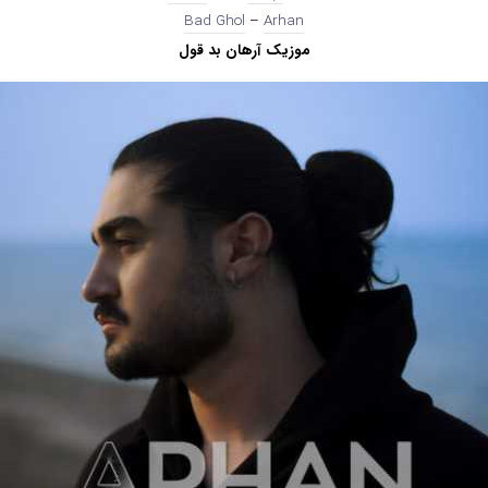
Arhan‏
–
Bad Ghol
موزیک آرهان بد قول