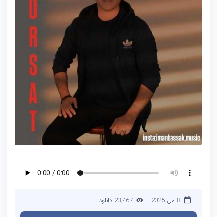
8 می 2025
23,467 دانلود