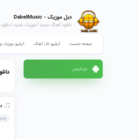
دبل موزیک - DabelMusic
دانلود آهنگ جدید | موزیک جدید | دانلود
صفحه نخست
آرشیو تک آهنگ
آرشیو موزیک وی
اپلیکیشن
دانل
د
hang