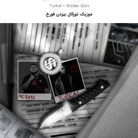
Turkal
–
Bizdən Qorx
موزیک تورکال بیزدن قورخ