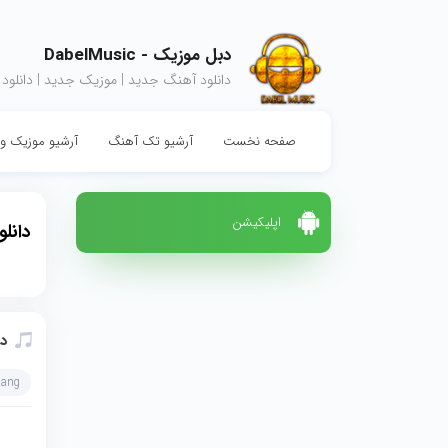
دبل موزیک - DabelMusic
دانلود آهنگ جدید | موزیک جدید | دانلود
صفحه نخست
آرشیو تک آهنگ
آرشیو موزیک وی
اپلیکیشن
دانل
دا
hang