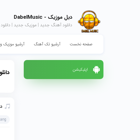
دبل موزیک - DabelMusic
دانلود آهنگ جدید | موزیک جدید | دانلود
صفحه نخست
آرشیو تک آهنگ
آرشیو موزیک وی
اپلیکیشن
دانل
د
hang