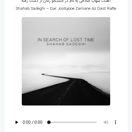
آهنگ شهاب صادقی به نام در جستجو زمان از دست رفته
Shahab Sadeghi – Dar Jostojooe Zamane Az Dast Rafte