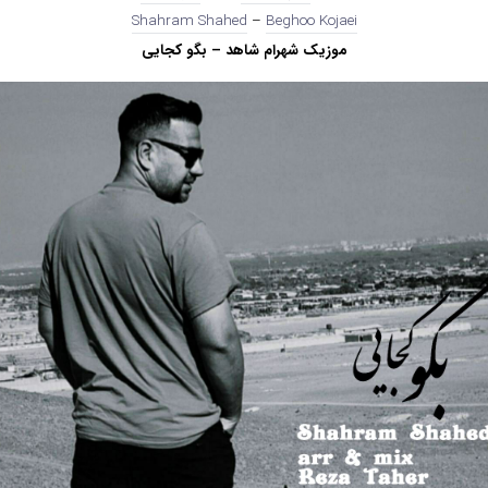
Shahram Shahed
–
Beghoo Kojaei
موزیک شهرام شاهد – بگو کجایی