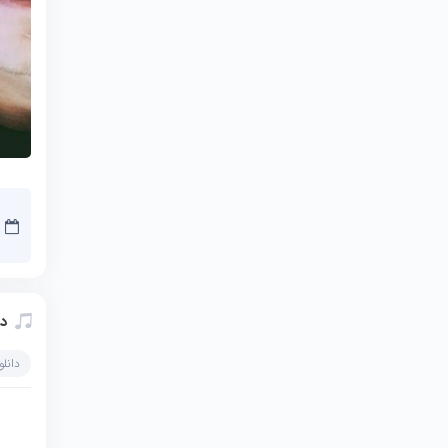
د
دانل