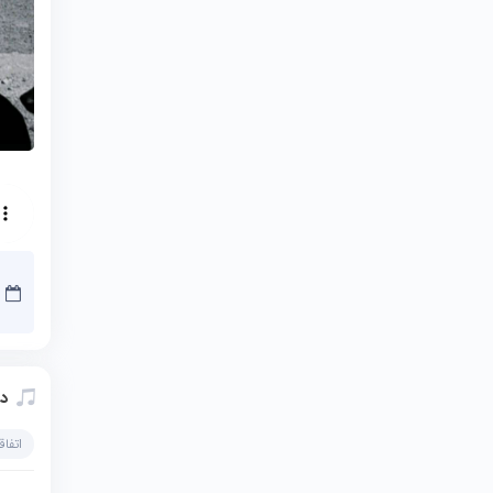
د
اتفاق