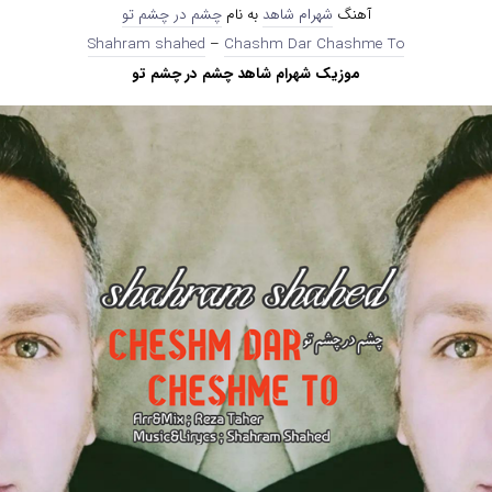
آهنگ
شهرام شاهد
به نام
چشم در چشم تو
Shahram shahed
–
Chashm Dar Chashme To
موزیک شهرام شاهد چشم در چشم تو