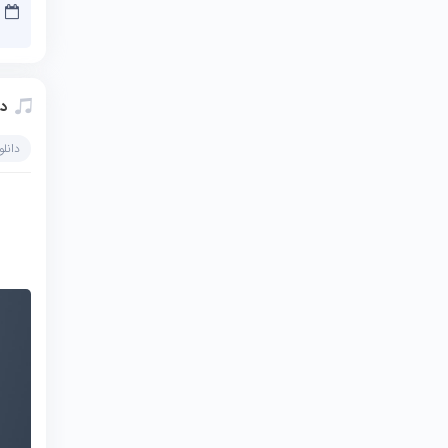
دا
دانل