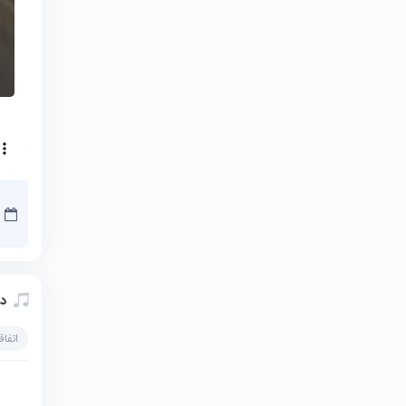
دا
اتفاق