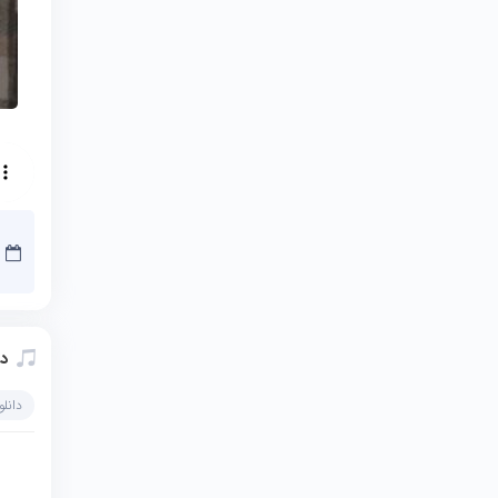
دا
دانل