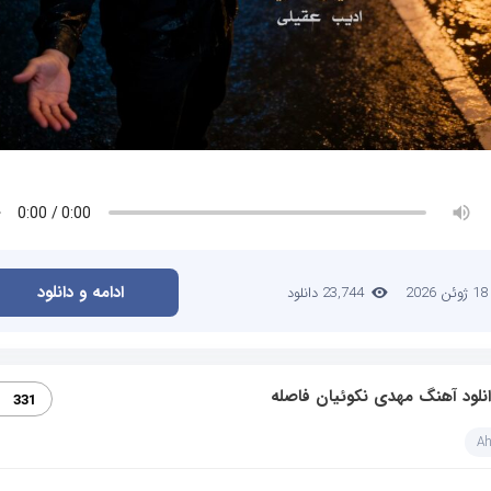
ادامه و دانلود
18 ژوئن 2026
23,744 دانلود
نلود آهنگ مهدی نکوئیان فاصله
331
A