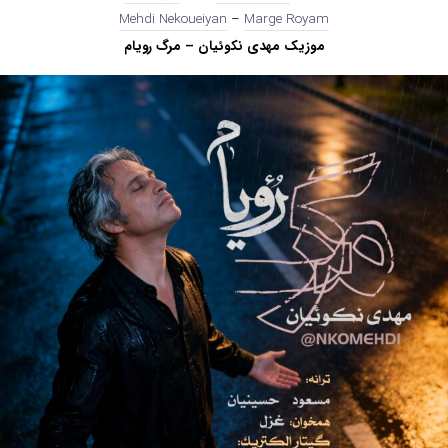
Mehdi Nekoueiyan
–
Marge Royam
موزیک مهدی نکوئیان – مرگ رویام