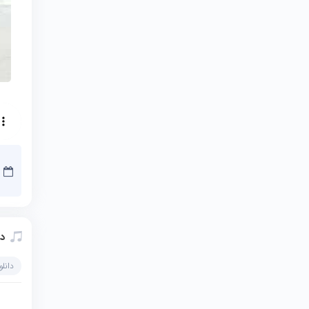
دا
دانل