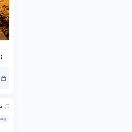
دا
hang