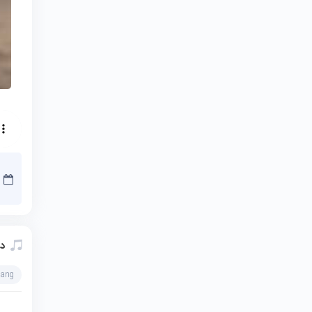
دا
hang