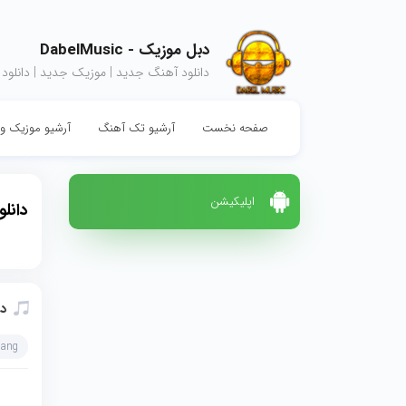
دبل موزیک - DabelMusic
دانلود آهنگ جدید | موزیک جدید | دانلود
صفحه نخست
آرشیو تک آهنگ
آرشیو موزیک وی
اپلیکیشن
دانل
دا
hang