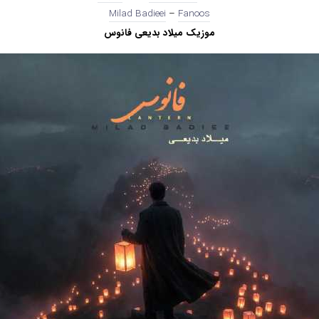
Milad Badieei
–
Fanoos
موزیک میلاد بدیعی فانوس