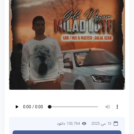
13 می 2025
103,764 دانلود