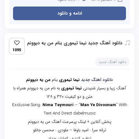
ادامه و دانلود
دانلود آهنگ جدید نیما تیموری بنام من یه دیوونم
1095
دانلود آهنگ جدید
دانلود آهنگ جدید
نیما تیموری
بنام
من یه دیوونم
آهنگ زیبا و بسیار شنیدنی
نیما تیموری
به نام من یه دیوونم همراه با
متن و دو کیفیت ۳۲۰ و ۱۲۸
Exclusive Song:
Nima Teymouri
– “
Man Ye Divoonam
” With
Text And Direct dabelmusic
پخش آنلاین + لینک پرسرعت آهنگ من یه دیوونم
ترانه سرا : امید باوفا – ملودی : محسن جانلو
تنظیم کننده : کوشان حداد