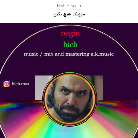
Hich
–
Negin
موزیک هیچ نگین