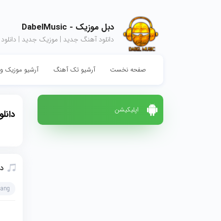
دبل موزیک - DabelMusic
دانلود آهنگ جدید | موزیک جدید | دانلود
صفحه نخست
آرشیو تک آهنگ
آرشیو موزیک وی
اپلیکیشن
دانل
دا
hang