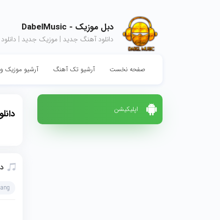
دبل موزیک - DabelMusic
دانلود آهنگ جدید | موزیک جدید | دانلود
صفحه نخست
آرشیو تک آهنگ
آرشیو موزیک وی
اپلیکیشن
دانل
دا
hang