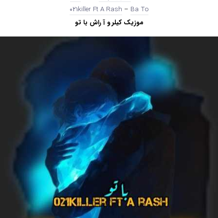
۰۲۱killer Ft A Rash
–
Ba To
موزیک کیلر و آ راش با تو