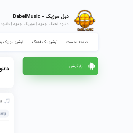
دبل موزیک - DabelMusic
دانلود آهنگ جدید | موزیک جدید | دانلود
صفحه نخست
آرشیو تک آهنگ
آرشیو موزیک وی
اپلیکیشن
دانل
دا
hang