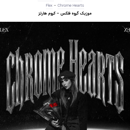
Flex
–
Chrome Hearts
موزیک گروه فلکس – کروم هارتز