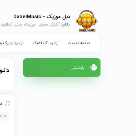
دبل موزیک - DabelMusic
دانلود آهنگ جدید | موزیک جدید | دانلود
صفحه نخست
آرشیو تک آهنگ
آرشیو موزیک وی
اپلیکیشن
دانل
دا
اتفاق