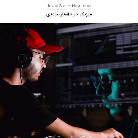
Javad Star
–
Nayomadi
موزیک جواد استار نیومدی