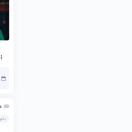
د
دانل