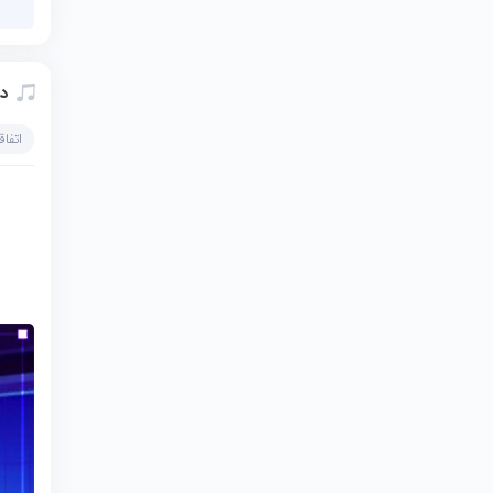
دا
اتفاق