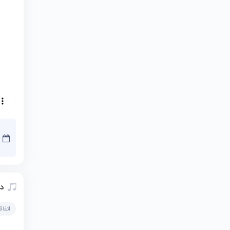
دا
اتفاق