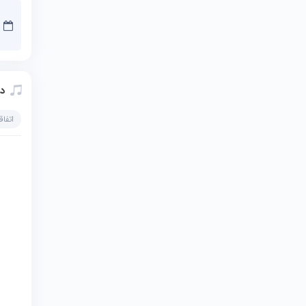
دا
اتفاق