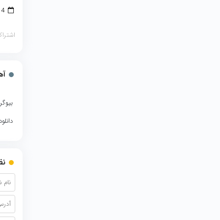
4 جولای 2018
اشتراک
آه
بیوگر
دانلو
نظ