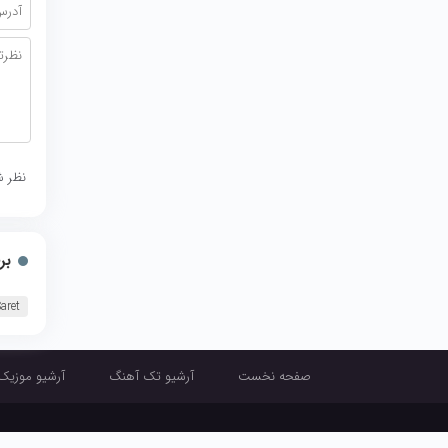
نظر ش
بر
aret
صفحه نخست
آرشیو تک آهنگ
آرشیو موزیک