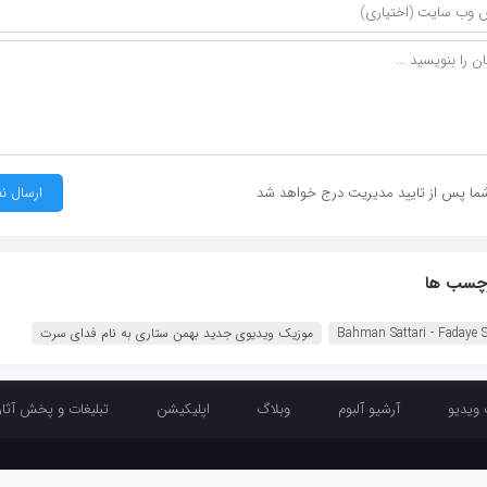
ما پس از تایید مدیریت درج خواهد شد
چسب ها
Bahman Sattari - Fadaye S‏
موزیک ویدیوی جدید بهمن ستاری به نام فدای سرت
 ویدیو
آرشیو آلبوم
وبلاگ
اپلیکیشن
تبلیغات و پخش آثار