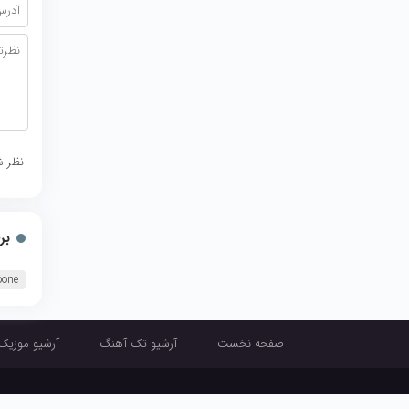
نظر ش
بر
oone
صفحه نخست
آرشیو تک آهنگ
آرشیو موزیک