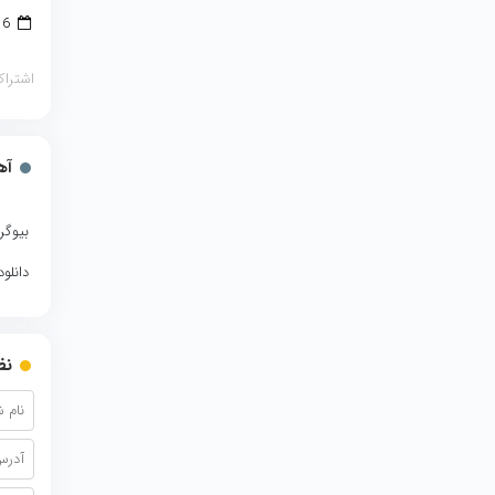
16 دسامبر 2017
اشتراک
آه
بیوگر
دانلو
نظ