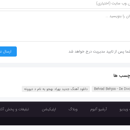
ما پس از تایید مدیریت درج خواهد شد
چسب ها
Behrad Behjoo - De Div‏
دانلود آهنگ جدید بهراد بهجو به نام د ديوونه
 ویدیو
آرشیو آلبوم
وبلاگ
اپلیکیشن
تبلیغات و پخش آثار