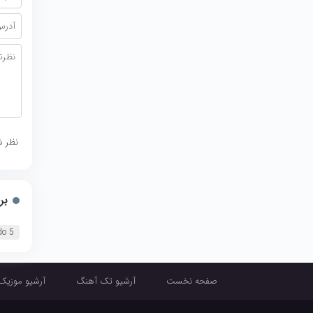
نظر ش
بر
do 5
صفحه نخست
آرشیو تک آهنگ
آرشیو موزیک