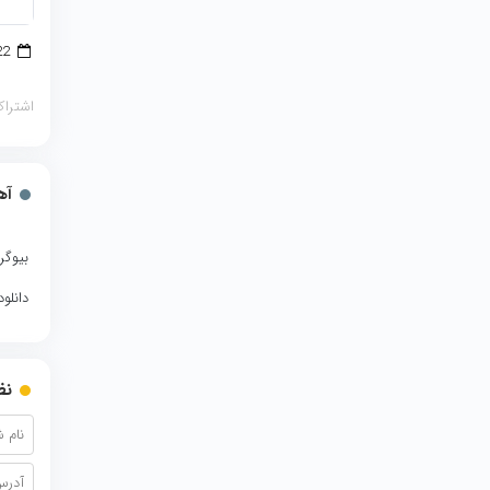
22 جولای 2018
اشتراک
آه
بیوگر
دانلو
نظ