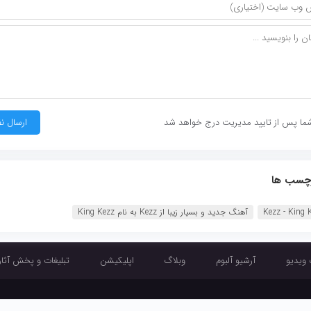
ما پس از تایید مدیریت درج خواهد شد
چسب ها
Kezz - King ‏
آهنگ جدید و بسیار زیبا از Kezz به نام King Kezz
 ویدیو
آرشیو آلبوم
وبلاگ
اپلیکیشن
تبلیغات و پخش آثار