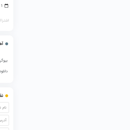
1 آگوست 2018
اشتراک
آه
بیوگر
دانلو
نظ