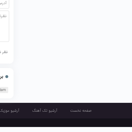
نظر ش
بر
stam
صفحه نخست
آرشیو تک آهنگ
آرشیو موزیک