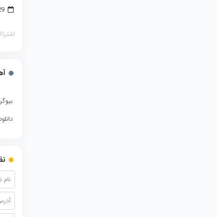
29 آگوست 2018
اشتراک
آه
بیوگر
دانلو
نظ