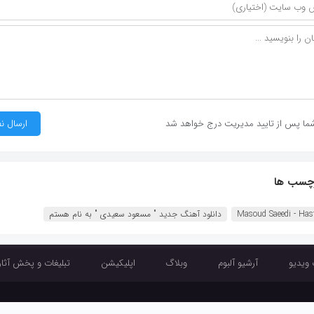
ما پس از تایید مدیریت درج خواهد شد
چسب ها
Masoud Saeedi - Ha‏
دانلود آهنگ جديد " مسعود سعیدی " به نام هستم
 ویدیو
آرشیو آلبوم
وبلاگ
اپلیکیشن
تبلیغات و پخش آثار