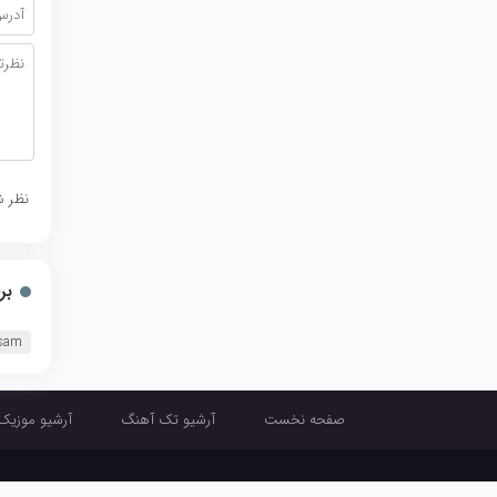
نظر ش
بر
rsam
صفحه نخست
آرشیو تک آهنگ
آرشیو موزیک