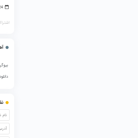
24 فوریه 2018
اشتراک
آه
بیوگر
دانلو
نظ