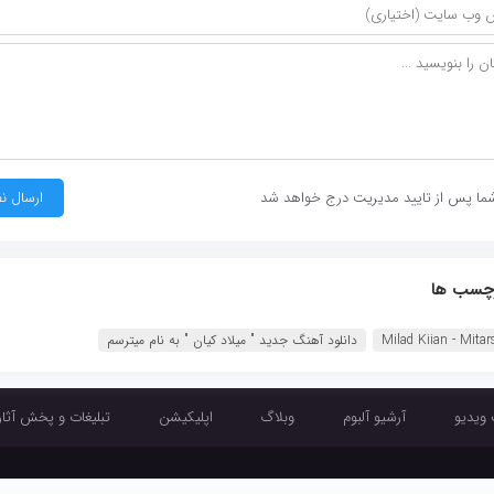
ما پس از تایید مدیریت درج خواهد شد
چسب ها
Milad Kiian - Mita‏
دانلود آهنگ جديد " میلاد کیان " به نام میترسم
 ویدیو
آرشیو آلبوم
وبلاگ
اپلیکیشن
تبلیغات و پخش آثار