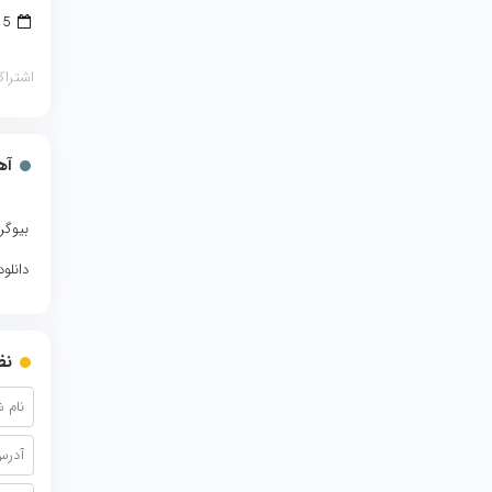
15 مارس 2018
اشتراک
آه
بیوگر
دانلو
نظ