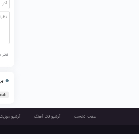
نظر ش
بر
onah
صفحه نخست
آرشیو تک آهنگ
آرشیو موزیک