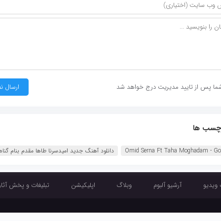
ما پس از تایید مدیریت درج خواهد شد
چسب ها
Omid Serna Ft Taha Moghadam - G‏
دانلود آهنگ جدید امیدسرنا طاها مقدم بنام گناه
 ویدیو
آرشیو آلبوم
وبلاگ
اپلیکیشن
تبلیغات و پخش آثار