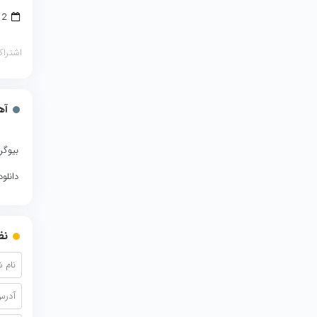
12 می 2018
اشتراک
آه
بیوگر
دانلو
نظ