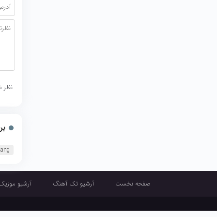
نظر ش
بر
tang
صفحه نخست
آرشیو تک آهنگ
آرشیو موزیک