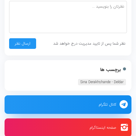
نظر شما پس از تایید مدیریت درج خواهد شد
برچسب ها
Sina Derakhshande - Deldar‏
کانال تلگرام
صفحه اینستاگرام