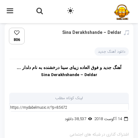
Sina Derakhshande – Deldar‏
806
دانلود آهنگ جدید
آهنگ جدید و فوق العاده زیبای
سینا درخشنده
به نام
دلدار
…
Sina Derakhshande – Deldar
لینک کوتاه مطلب
14 آگوست 2018
38,537 دانلود
اشتراک گذاری در شبکه های اجتماعی