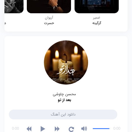
ضمیر
آریوان
چیت
گرگینه
حسرت
دوبا
محسن چاوشی
بعد از تو
دانلود این آهنگ
0:00
0:00