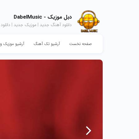
دبل موزیک - DabelMusic
دانلود آهنگ جدید | موزیک جدید | دانلود
صفحه نخست
آرشیو تک آهنگ
آرشیو موزیک وی