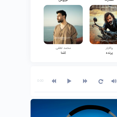
والایار
محمد لطفی
پرنده
آشنا
0:00