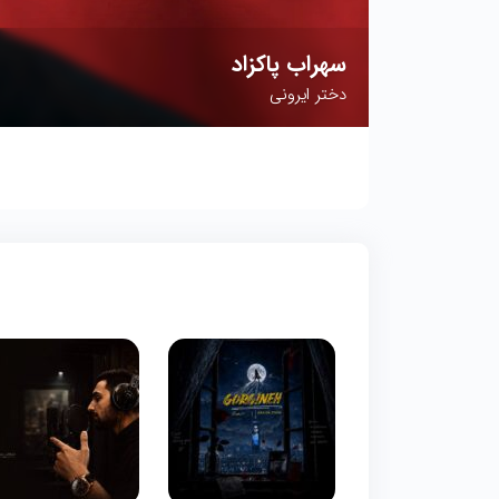
سهراب پاکزاد
دختر ایرونی