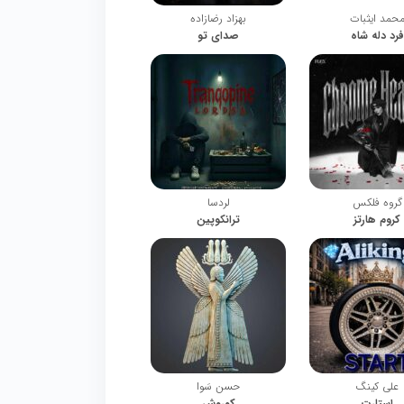
حمد ایثبات
بهزاد رضازاده
فرد دله شاه
صدای تو
گروه فلکس
لردسا
کروم هارتز
ترانکوپین
علی کینگ
حسن سَوا
استارت
کوروش