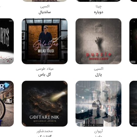
چیتا
اکسپی
م
دوباره
ساندیال
اکسپی
میلاد طوسی
پازل
گل یاس
آریوان
محمدشکور
پاییز
گفتارنیک