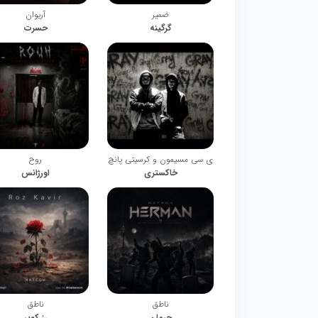
ضمیر
آریوان
گرگینه
حسرت
ی سی مسیمون و کرسیتی پانچ
روح
خاکستری
اورژانس
ناطق
ناطق
حرمان
رز کویر