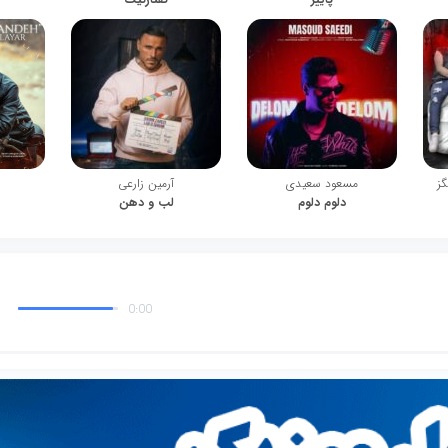
گز
مسعود سعیدی
آرمین زارعی
دلوم دلوم
لب و دهن
0:00