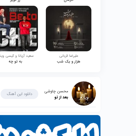
علیرضا قربانی
سعید آریانا و کیسی وین
هزار و یک شب
به تو چه
محسن چاوشی
دانلود این آهنگ
بعد از تو