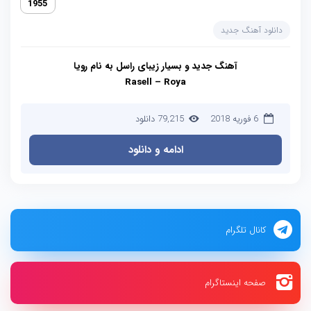
1955
دانلود آهنگ جدید
آهنگ جدید و بسیار زیبای
راسل
به نام
رویا
Rasell – Roya
6 فوریه 2018
79,215 دانلود
ادامه و دانلود
کانال تلگرام
صفحه اینستاگرام