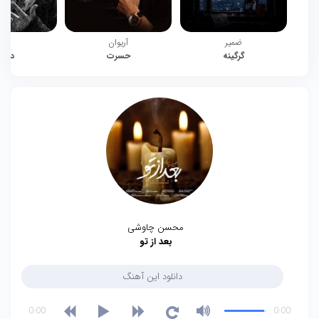
ضمیر
آریوان
چیت
گرگینه
حسرت
دوبا
محسن چاوشی
بعد از تو
دانلود این آهنگ
0:00
0:00