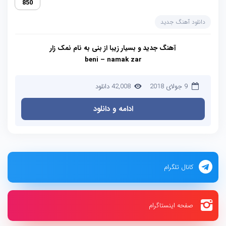
850
دانلود آهنگ جدید
آهنگ جدید و بسیار زیبا از
بنی
به نام
نمک زار
beni – namak zar
9 جولای 2018
42,008 دانلود
ادامه و دانلود
کانال تلگرام
صفحه اینستاگرام