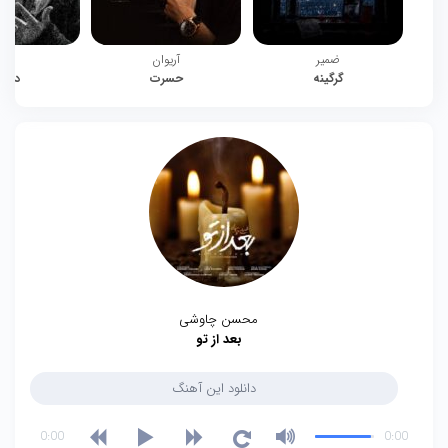
ضمیر
آریوان
چیت
گرگینه
حسرت
دوبا
محسن چاوشی
بعد از تو
دانلود این آهنگ
0:00
0:00