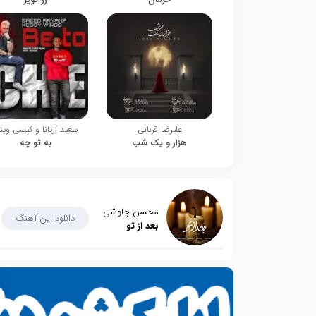
علیرضا قربانی
سعید آریانا و کیسی وین
هزار و یک شب
به تو چه
محسن چاوشی
دانلود این آهنگ
بعد از تو