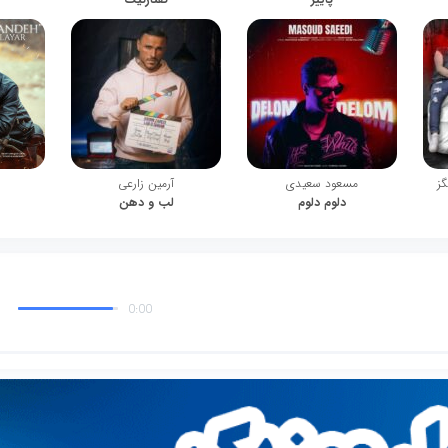
گز
مسعود سعیدی
آرمین زارعی
دلوم دلوم
لب و دهن
0:00