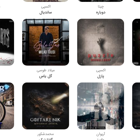
چیتا
اکسپی
م
دوباره
ساندیال
اکسپی
میلاد طوسی
پازل
گل یاس
آریوان
محمدشکور
پاییز
گفتارنیک