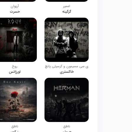
ضمیر
آریوان
گرگینه
حسرت
ی سی مسیمون و کرسیتی پانچ
روح
خاکستری
اورژانس
ناطق
ناطق
حرمان
رز کویر