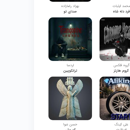
حمد ایثبات
بهزاد رضازاده
فرد دله شاه
صدای تو
گروه فلکس
لردسا
کروم هارتز
ترانکوپین
علی کینگ
حسن سَوا
استارت
کوروش