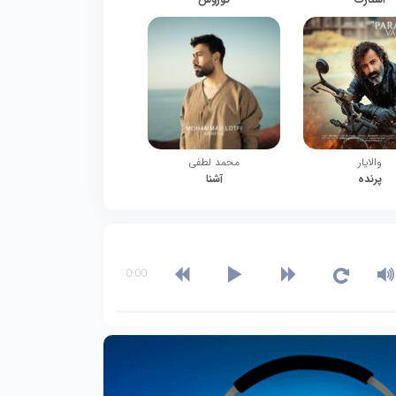
والایار
محمد لطفی
پرنده
آشنا
0:00