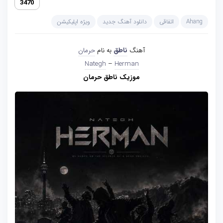
3470
Ahang
اتفاقی
دانلود آهنگ جدید
ویژه اپلیکیشن
آهنگ
ناطق
به نام
حرمان
Nategh
–
Herman
موزیک ناطق حرمان