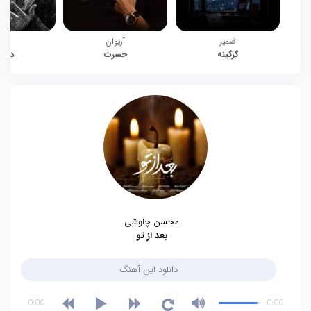
ضمیر
آریوان
چیت
گرگینه
حسرت
دوبا
محسن چاوشی
بعد از تو
دانلود این آهنگ
0:00
0:00