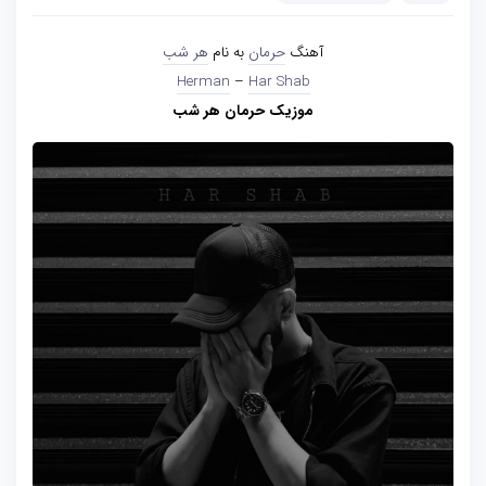
آهنگ
حرمان
به نام
هر شب
Herman
–
Har Shab
موزیک حرمان هر شب